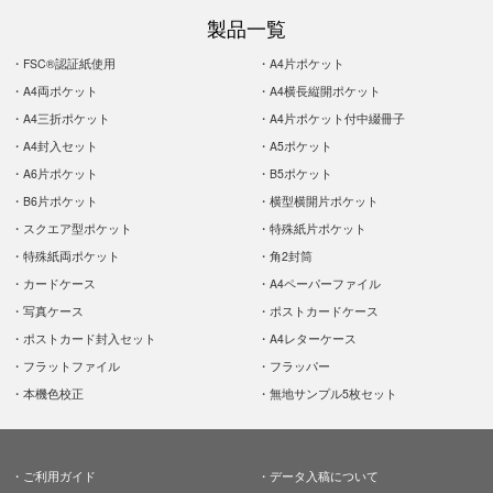
製品一覧
FSC®認証紙使用
A4片ポケット
A4両ポケット
A4横長縦開ポケット
A4三折ポケット
A4片ポケット付中綴冊子
A4封入セット
A5ポケット
A6片ポケット
B5ポケット
B6片ポケット
横型横開片ポケット
スクエア型ポケット
特殊紙片ポケット
特殊紙両ポケット
角2封筒
カードケース
A4ペーパーファイル
写真ケース
ポストカードケース
ポストカード封入セット
A4レターケース
フラットファイル
フラッパー
本機色校正
無地サンプル5枚セット
ご利用ガイド
データ入稿について