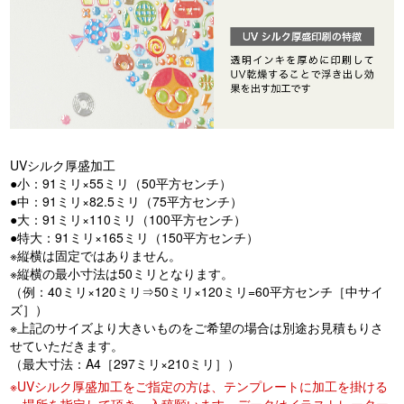
UVシルク厚盛加工
●小：91ミリ×55ミリ（50平方センチ）
●中：91ミリ×82.5ミリ（75平方センチ）
●大：91ミリ×110ミリ（100平方センチ）
●特大：91ミリ×165ミリ（150平方センチ）
※縦横は固定ではありません。
※縦横の最小寸法は50ミリとなります。
（例：40ミリ×120ミリ⇒50ミリ×120ミリ=60平方センチ［中サイ
ズ］）
※上記のサイズより大きいものをご希望の場合は別途お見積もりさ
せていただきます。
（最大寸法：A4［297ミリ×210ミリ］）
※UVシルク厚盛加工をご指定の方は、テンプレートに加工を掛ける
場所を指定して頂き、入稿願います。データはイラストレーター