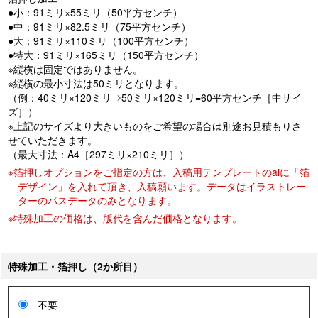
●小：91ミリ×55ミリ（50平方センチ）
●中：91ミリ×82.5ミリ（75平方センチ）
●大：91ミリ×110ミリ（100平方センチ）
●特大：91ミリ×165ミリ（150平方センチ）
※縦横は固定ではありません。
※縦横の最小寸法は50ミリとなります。
（例：40ミリ×120ミリ⇒50ミリ×120ミリ=60平方センチ［中サイ
ズ］）
※上記のサイズより大きいものをご希望の場合は別途お見積もりさ
せていただきます。
（最大寸法：A4［297ミリ×210ミリ］）
※箔押しオプションをご指定の方は、入稿用テンプレートのaiに「箔
デザイン」を入れて頂き、入稿願います。データはイラストレー
ターのパスデータのみとなります。
※特殊加工の価格は、版代を含んだ価格となります。
特殊加工・箔押し（2か所目）
不要