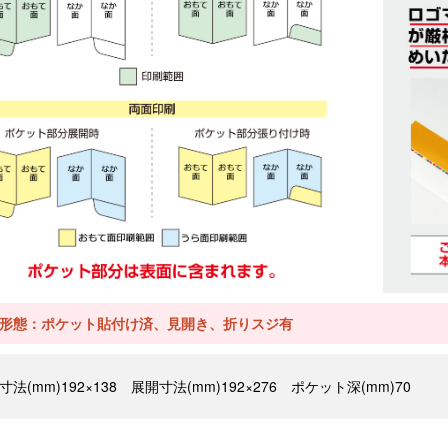
形態：ポケット貼付け済、見開き、折りスジ有
寸法(mm)192×138 展開寸法(mm)192×276 ポケット深(mm)70