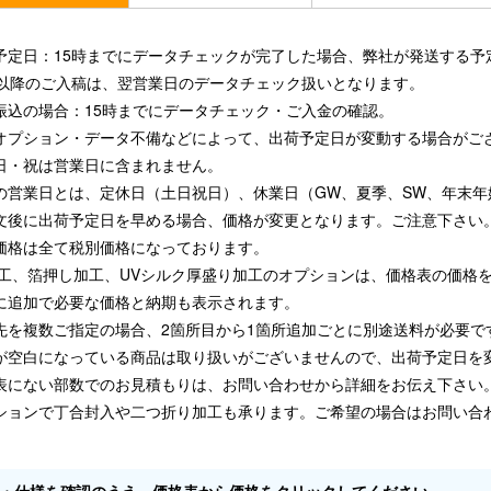
予定日：15時までにデータチェックが完了した場合、弊社が発送する予
時以降のご入稿は、翌営業日のデータチェック扱いとなります。
振込の場合：15時までにデータチェック・ご入金の確認。
オプション・データ不備などによって、出荷予定日が変動する場合がご
日・祝は営業日に含まれません。
の営業日とは、定休日（土日祝日）、休業日（GW、夏季、SW、年末年
文後に出荷予定日を早める場合、価格が変更となります。ご注意下さい
価格は全て税別価格になっております。
加工、箔押し加工、UVシルク厚盛り加工のオプションは、価格表の価格
に追加で必要な価格と納期も表示されます。
先を複数ご指定の場合、2箇所目から1箇所追加ごとに別途送料が必要で
が空白になっている商品は取り扱いがございませんので、出荷予定日を
表にない部数でのお見積もりは、お問い合わせから詳細をお伝え下さい
ションで丁合封入や二つ折り加工も承ります。ご希望の場合はお問い合
・仕様を確認のうえ、価格表から価格をクリックしてください