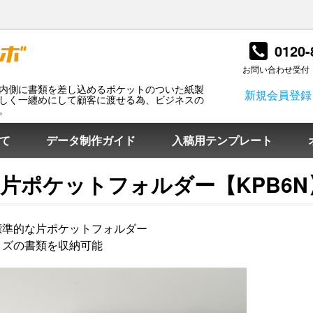
0120-
お問い合わせ受付
内側に書類を差し込めるポケットのついた紙製
新規会員登録
しく一纏めにして顧客に渡せる為、ビジネスの
。
て
データ制作ガイド
入稿用テンプレート
6片ポケットフォルダー【KPB6N
標準的な片ポケットフォルダー
イズの書類を収納可能