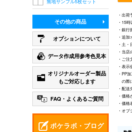
無地サンプル5枚セット
出荷
その他の商品
15
銀行
追加
オプションについて
土・
当店
データ作成用参考色見本
ご注
表示
オリジナルオーダー製品
PP
もご対応します
の際
配送
価格
FAQ・よくあるご質問
価格
オプ
ポケラボ・ブログ
数量