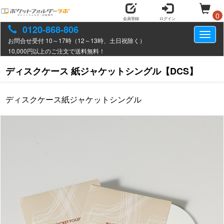
0
会員登録
ログイン
0120-868-806
Toggl
お問合せ受付 10～17時（12～13時、土日祝除く）
naviga
10,000円以上のご注文で送料無料！
ディスクケース 紙ジャケットシングル【DCS】
ディスクケース紙ジャケットシングル