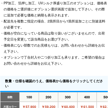
PP加工、箔押し加工、UVシルク厚盛り加工のオプションは、価格表
の価格をご選択後にオプション選択画面で追加して下さい。その際
に追加で必要な価格と納期も表示されます。
配送先を複数ご指定の場合、2箇所目から1箇所追加ごとに別途送料
が必要です。
価格が空白になっている商品は取り扱いがございませんので、出荷
予定日を変更して該当商品をお選び下さい。
価格表にない部数でのお見積もりは、お問い合わせから詳細をお伝
え下さい。
オプションで丁合封入や二つ折り加工も承ります。ご希望の場合は
お問い合わせから詳細をお伝え下さい。
数量・仕様を確認のうえ、価格表から価格をクリックしてくださ
い
100
200
300
400
50
個数
￥57,900
￥59,200
￥60,400
￥61,500
￥62,
片面カラー