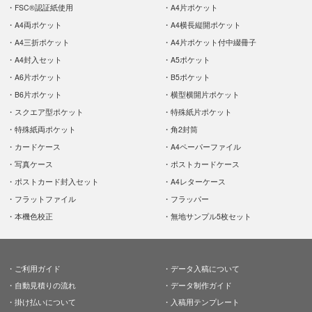
FSC®認証紙使用
A4片ポケット
A4両ポケット
A4横長縦開ポケット
A4三折ポケット
A4片ポケット付中綴冊子
A4封入セット
A5ポケット
A6片ポケット
B5ポケット
B6片ポケット
横型横開片ポケット
スクエア型ポケット
特殊紙片ポケット
特殊紙両ポケット
角2封筒
カードケース
A4ペーパーファイル
写真ケース
ポストカードケース
ポストカード封入セット
A4レターケース
フラットファイル
フラッパー
本機色校正
無地サンプル5枚セット
ご利用ガイド
データ入稿について
自動見積りの流れ
データ制作ガイド
掛け払いについて
入稿用テンプレート