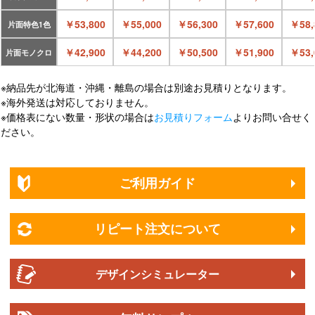
￥53,800
￥55,000
￥56,300
￥57,600
￥58,
片面特色1色
￥42,900
￥44,200
￥50,500
￥51,900
￥53,
片面モノクロ
※納品先が北海道・沖縄・離島の場合は別途お見積りとなります。
※海外発送は対応しておりません。
※価格表にない数量・形状の場合は
お見積りフォーム
よりお問い合せく
ださい。
ご利用ガイド
リピート注文について
デザインシミュレーター